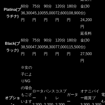
60分
75分
90分
120分
180分
金(30
Platina(プ
36,300
45,100
55,000
72,600
108,900
分)
ラチナ)
円
円
円
円
円
24,200
円
延長料
60分
75分
90分
120分
180分
金(30
Black(ブ
38,500
47,300
58,300
77,000
115,500
分)
ラック)
円
円
円
円
円
27,500
円
※女の
子によ
りNG
の場合
ロータ
パンス
コスプ
オナニ
バイ
もござ
ガータ
電
オプショ
ー
ト
レ
ー鑑賞
ブ
います
ー
4,
ン
2,200
2,200
2,200
3,300
3,300