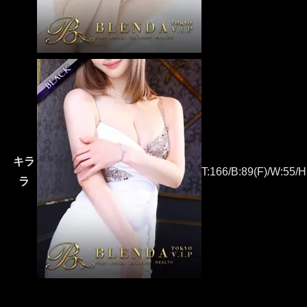
キラ
T:166/B:89(F)/W:55/H
ラ