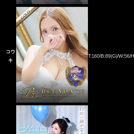
コウ
T:160/B:89(G)/W:56/H
キ