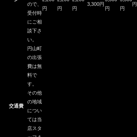
ので、
3,300円
円
円
円
円
円
円
受付時
にご相
談下さ
い。
円山町
の出張
費は無
料で
す。
その他
の地域
交通費
につい
ては当
店スタ