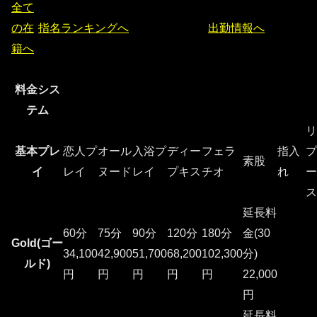
全て
の在
指名ランキングへ
出勤情報へ
籍へ
料金シス
テム
リ
基本プレ
恋人プ
オール
入浴プ
ディー
フェラ
指入
プ
素股
イ
レイ
ヌード
レイ
プキス
チオ
れ
ー
ス
延長料
60分
75分
90分
120分
180分
金(30
Gold(ゴー
34,100
42,900
51,700
68,200
102,300
分)
ルド)
円
円
円
円
円
22,000
円
延長料