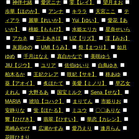
神伴七緒
愛沢ニナ
零【レイ】
望月まお
歩華【ほのか】
アンナ
キララ
天宮ここ
テ
ィアラ
麗華【れいか】
Yui【ゆい】
愛花【あ
いか】
桃姫【ももぴ】
水姫エリカ
星奈せいら
アカネ
三上あきほ
LIZ【リズ】
澪【みお】
灰原ゆの
UMI【うみ】
祭【まつり】
如月
ゆめ
千月はなえ
真白かなで
美咲ゆう
JIU【ジウ】
ユリア
佐伯ゆいり
白鳥ゆき
柏木るか
王妃クレア
咲妃【サキ】
柊あゆ
葵【アオイ】
炙ほたて
美愛【ミノリ】
早乙女
えれん
大野るあ
国宝ミルク
Sena【せな】
MARIA
琥珀【コハク】
まりてん
市姫りお
安静りな
蛍【ほたる】
ミユウ
〇〇ありな
響【ひびき】
翡翠【ひすい】
華恋【カレン】
黒崎みやび
広瀬かすみ
愛乃えり
逢月らん
花咲ひまり