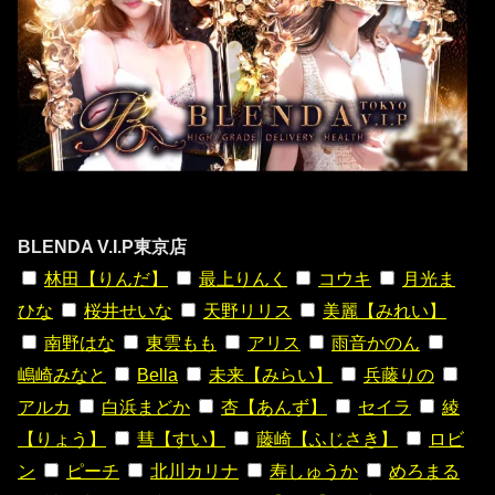
BLENDA V.I.P東京店
林田【りんだ】
最上りんく
コウキ
月光ま
ひな
桜井せいな
天野リリス
美麗【みれい】
南野はな
東雲もも
アリス
雨音かのん
嶋崎みなと
Bella
未来【みらい】
兵藤りの
アルカ
白浜まどか
杏【あんず】
セイラ
綾
【りょう】
彗【すい】
藤崎【ふじさき】
ロビ
ン
ピーチ
北川カリナ
寿しゅうか
めろまる