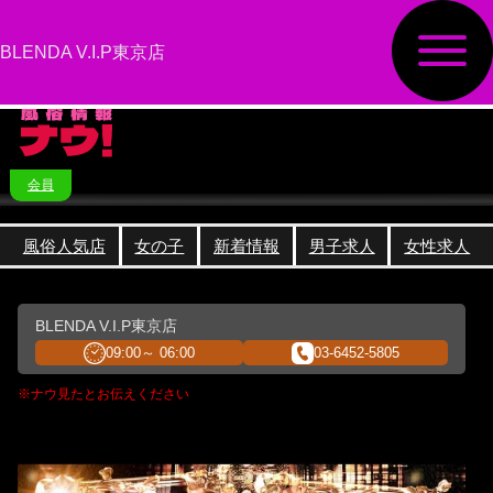
BLENDA V.I.P東京店
会員
風俗人気店
女の子
新着情報
男子求人
女性求人
BLENDA V.I.P東京店
09:00～ 06:00
03-6452-5805