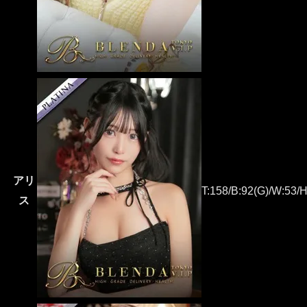
アリ
T:158/B:92(G)/W:53/H
ス