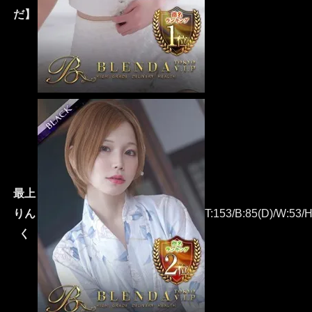
だ】
最上
りん
T:153/B:85(D)/W:53/H
く