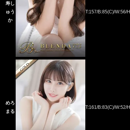
寿し
ゅう
T:157/B:85(C)/W:56/H
か
めろ
T:161/B:83(C)/W:52/H
まる