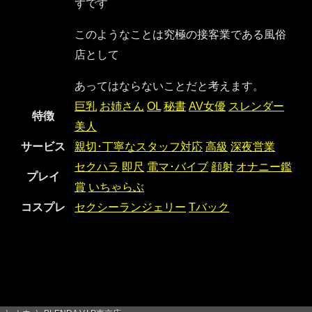
ずです
このようなことは究極の接客業である風俗
店として
あってはならないことだと考えます。
巨乳
お姉さん
OL
秘書
AV女優
スレンダー
特徴
美人
サービス
親切･丁寧なスタッフ対応
高級
深夜営業
セクハラ
即尺
電マ･バイブ
顔射
オナニー鑑
プレイ
賞
いちゃらぶ
コスプレ
セクシーランジェリー
Tバック