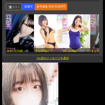
参考価格
60分/9,900円
みれい(26歳)
そら(20歳)
めい(22歳)
まな(20歳)