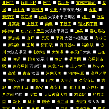
北田辺
駒川中野
田辺
鶴ヶ丘
東部市場前
長
居
針中野
南田辺
矢田
大阪市東成区
今里
新深江
深江橋
緑橋
大阪市東淀川区
相川
淡路
井高野
上新庄
柴島
下新庄
瑞光四丁目
崇禅寺
だいどう豊里
大阪市平野区
加美
喜連瓜破
新加美
出戸
長原
平野
大阪市福島区
海老江
新福島
玉川
野田駅
野田阪神
福島駅
淀
川
大阪市港区
朝潮橋
大阪港
弁天町
大東
四条
畷
住道
野崎
寝屋川
萱島
香里園
寝屋川市
駅
東寝屋川
羽曳野
恵我ノ荘
上ノ太子
駒ヶ谷
高鷲
古市
松原
河内天美
河内松原
高見ノ里
布忍
八尾
恩智
山本
久宝寺
久宝寺口
志
紀
信貴山口
高安
高安山
服部川
八尾駅
八尾南
柏原
安堂
大阪教育大前
柏原駅
柏原南
口
堅下
堅上
国分
高井田
法善寺
東大阪
荒本
石切
永和
小阪
花園
鴻池新田
俊徳