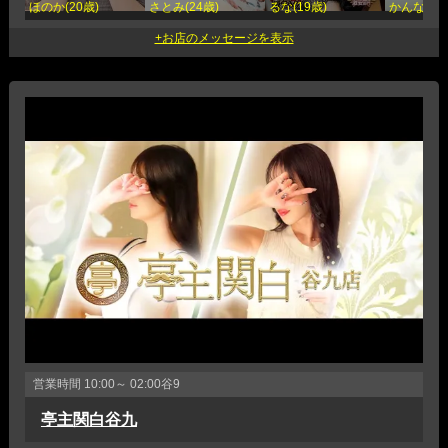
ほのか(20歳)
さとみ(24歳)
るな(19歳)
かんな(23
営業時間
10:00～ 02:00
谷9
亭主関白谷九