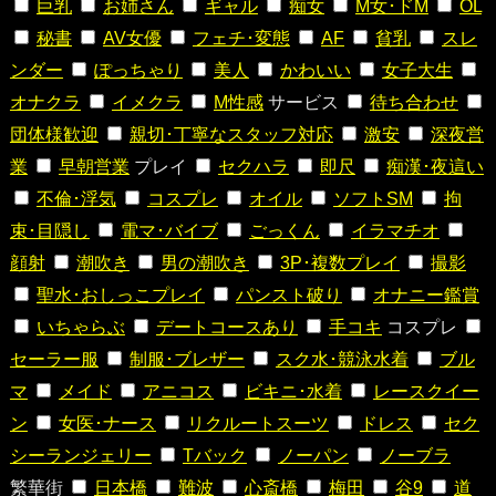
巨乳
お姉さん
ギャル
痴女
M女･ドM
OL
秘書
AV女優
フェチ･変態
AF
貧乳
スレ
ンダー
ぽっちゃり
美人
かわいい
女子大生
オナクラ
イメクラ
M性感
サービス
待ち合わせ
団体様歓迎
親切･丁寧なスタッフ対応
激安
深夜営
業
早朝営業
プレイ
セクハラ
即尺
痴漢･夜這い
不倫･浮気
コスプレ
オイル
ソフトSM
拘
束･目隠し
電マ･バイブ
ごっくん
イラマチオ
顔射
潮吹き
男の潮吹き
3P･複数プレイ
撮影
聖水･おしっこプレイ
パンスト破り
オナニー鑑賞
いちゃらぶ
デートコースあり
手コキ
コスプレ
セーラー服
制服･ブレザー
スク水･競泳水着
ブル
マ
メイド
アニコス
ビキニ･水着
レースクイー
ン
女医･ナース
リクルートスーツ
ドレス
セク
シーランジェリー
Tバック
ノーパン
ノーブラ
繁華街
日本橋
難波
心斎橋
梅田
谷9
道