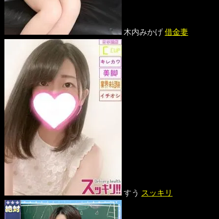
木内みかげ
借金妻
すう
スッキリ