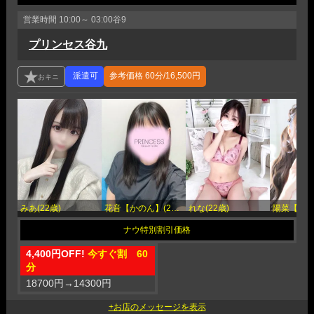
営業時間
10:00～ 03:00
谷9
プリンセス谷九
参考価格
60分/16,500円
みあ(22歳)
花音【かのん】(22歳)
れな(22歳)
4,400円OFF!
今すぐ割 60
分
18700円
→
14300円