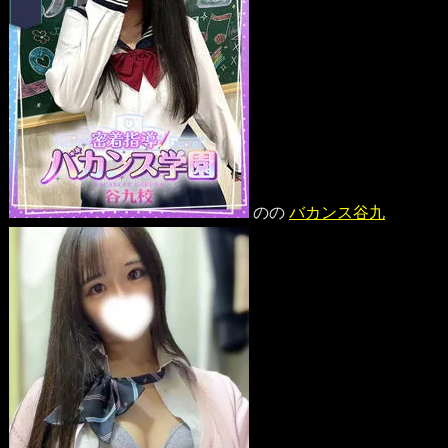
のの
バカンス谷九