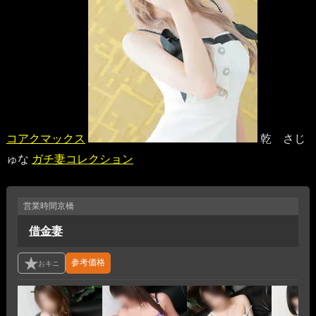
コアクマックス
乾 さじ
ゅな
ガチ妻コレクション
営業時間
京橋
借金妻
参考価格