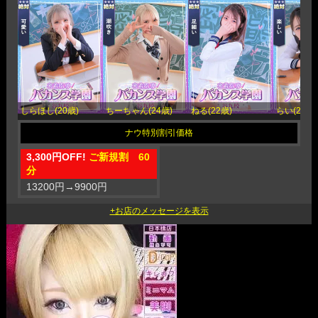
しらほし(20歳)
ちーちゃん(24歳)
ねる(22歳)
らい(20歳)
3,300円OFF!
ご新規割 60
分
13200円
→
9900円