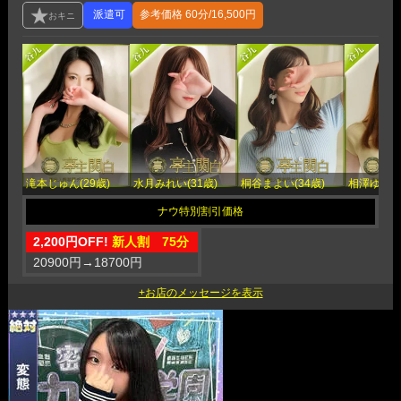
参考価格
60分/16,500円
滝本じゅん(29歳)
水月みれい(31歳)
桐谷まよい(34歳)
相澤ゆりあ(
2,200円OFF!
新人割 75分
20900円
→
18700円