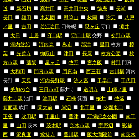
道
新石切
高井田
高井田中央
徳庵
長瀬
長田
額田
東花園
瓢箪山
枚岡
弥刀
八戸
ノ里
吉田
若江岩田
四條畷
忍ヶ丘
守口
滝井
大日
土居
守口駅
守口市駅
交野
交野市駅
河内磐船
河内森
私市
郡津
星田
枚方
樟
葉
光善寺
御殿山
津田
長尾
枚方公園
枚
方市駅
藤阪
星ヶ丘
牧野
宮之阪
村野
門真
大和田
門真市駅
門真南
西三荘
古川橋
河内
長野
天見
河内長野駅
汐ノ宮
千早口
千代田
美加の台
三日市町
藤井寺
道明寺
土師ノ里
藤井寺駅
池田
池田駅
石橋
箕面
桜井
牧落
箕面駅
吹田
関大前
岸辺
北千里
公園東口
正雀
吹田駅
千里山
豊津
万博記念公園
南千
里
山田
茨木
茨木駅
茨木市駅
宇野辺
彩都
西
沢良宜
総持寺
豊川駅
阪大病院前
南茨木