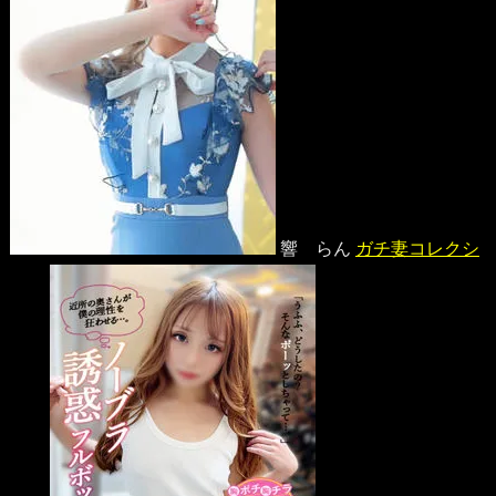
響 らん
ガチ妻コレクシ