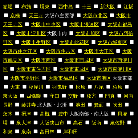
頓堀
布施
堺東
西中島
十三
新大阪
江坂
京橋
天王寺
大阪市主要部
大阪市北区
大阪市
天王寺区
大阪市中央区
大阪市浪速区
大阪市都島
区
大阪市淀川区
大阪市内
大阪市旭区
大阪市阿倍
野区
大阪市生野区
大阪市此花区
大阪市城東区
大阪市住之江区
大阪市住吉区
大阪市大正区
大阪
市鶴見区
大阪市西区
大阪市西成区
大阪市西淀川
区
大阪市東住吉区
大阪市東成区
大阪市東淀川区
大阪市平野区
大阪市福島区
大阪市港区
大阪東部
大東
寝屋川
羽曳野
松原
八尾
柏原
東大阪
四條畷
守口
交野
枚方
門真
河内
長野
藤井寺
北大阪・北摂
池田
箕面
吹田
茨木
摂津
高槻
豊中
大阪南部・南大阪
貝塚
堺
泉大津
大阪狭山市
高石
阪南
泉佐野
和泉
泉南
富田林
岸和田