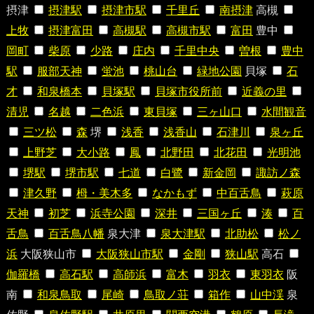
摂津
摂津駅
摂津市駅
千里丘
南摂津
高槻
上牧
摂津富田
高槻駅
高槻市駅
富田
豊中
岡町
柴原
少路
庄内
千里中央
曽根
豊中
駅
服部天神
蛍池
桃山台
緑地公園
貝塚
石
才
和泉橋本
貝塚駅
貝塚市役所前
近義の里
清児
名越
二色浜
東貝塚
三ヶ山口
水間観音
三ツ松
森
堺
浅香
浅香山
石津川
泉ヶ丘
上野芝
大小路
鳳
北野田
北花田
光明池
堺駅
堺市駅
七道
白鷺
新金岡
諏訪ノ森
津久野
栂・美木多
なかもず
中百舌鳥
萩原
天神
初芝
浜寺公園
深井
三国ヶ丘
湊
百
舌鳥
百舌鳥八幡
泉大津
泉大津駅
北助松
松ノ
浜
大阪狭山市
大阪狭山市駅
金剛
狭山駅
高石
伽羅橋
高石駅
高師浜
富木
羽衣
東羽衣
阪
南
和泉鳥取
尾崎
鳥取ノ荘
箱作
山中渓
泉