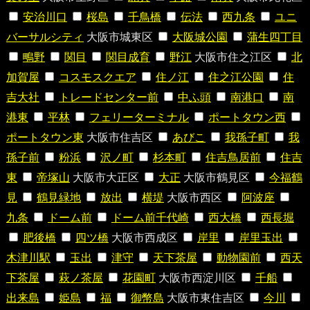
安治川口
桜島
千鳥橋
伝法
西九条
ユニ
バーサルシティ
大阪市城東区
大阪城公園
蒲生四丁目
鴫野
関目
関目成育
野江
大阪市住之江区
北
加賀屋
コスモスクエア
住ノ江
住之江公園
住
吉大社
トレードセンター前
中ふ頭
南港口
南
港東
平林
フェリーターミナル
ポートタウン西
ポートタウン東
大阪市住吉区
あびこ
我孫子町
我
孫子前
粉浜
沢ノ町
杉本町
住吉鳥居前
住吉
東
帝塚山
大阪市大正区
大正
大阪市鶴見区
今福鶴
見
鶴見緑地
放出
横堤
大阪市西区
阿波座
九条
ドーム前
ドーム前千代崎
西大橋
西長堀
肥後橋
四ツ橋
大阪市西成区
岸里
岸里玉出
木津川駅
玉出
津守
天下茶屋
動物園前
西天
下茶屋
萩ノ茶屋
花園町
大阪市西淀川区
千船
出来島
姫島
福
御幣島
大阪市東住吉区
今川