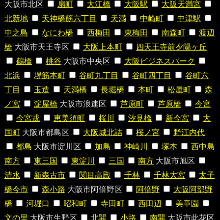
大阪市北区
扇町
大江橋
大阪駅
大阪天満宮
北新地
天神橋筋六丁目
天満
中崎町
中津駅
中之島
なにわ橋
西梅田
東梅田
南森町
渡辺
橋
大阪市天王寺区
大阪上本町
四天王寺前夕陽ヶ丘
鶴橋
桃谷
大阪市中央区
大阪ビジネスパーク
北浜
堺筋本町
谷町九丁目
谷町四丁目
谷町六
丁目
玉造
天満橋
長堀橋
本町
松屋町
森
ノ宮
淀屋橋
大阪市浪速区
芦原町
芦原橋
今宮
今宮戎
恵美須町
桜川
汐見橋
新今宮
大
国町
大阪市都島区
大阪城北詰
桜ノ宮
野江内代
都島
大阪市淀川区
加島
神崎川
塚本
西中島
南方
東三国
東淀川
三国
南方
大阪市旭区
清水
新森古市
関目高殿
千林
千林大宮
太子
橋今市
森小路
大阪市阿倍野区
阿倍野
大阪阿部野
橋
河堀口
昭和町
寺田町
西田辺
美章園
文の里
大阪市生野区
北巽
小路
南巽
大阪市此花区