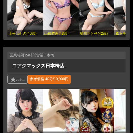
上松つむぎ(40歳)
山根時恵(43歳)
初川ちとせ(42歳)
森下美里(3
営業時間
24時間営業
日本橋
コアクマックス日本橋店
参考価格
40分/10,000円