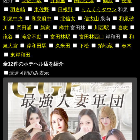
佐野
泉佐野駅
井原里
関西空港
鶴原
長滝
羽倉崎
東佐野
日根野
りんくうタウン
和泉
和泉中央
和泉府中
北信太
信太山
泉南
和泉砂
川
岡田浦
新家
樽井
富田林
川西駅
喜志
滝谷
滝谷不動
富田林駅
富田林西口
岸和田
和
泉大宮
岸和田駅
久米田
下松
蛸地蔵
春木
東岸和田
全12件のホテヘル店を紹介
派遣可能のみ表示