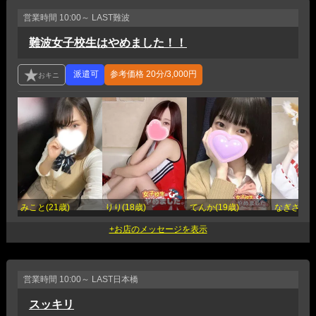
営業時間
10:00～ LAST
難波
難波女子校生はやめました！！
参考価格
20分/3,000円
みこと(21歳)
りり(18歳)
てんか(19歳)
なぎさ(19
営業時間
10:00～ LAST
日本橋
スッキリ