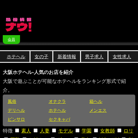
会員
ホテヘル
女の子
新着情報
男子求人
女性求人
大阪ホテヘル-人気のお店を紹介
大阪で遊ぶことが可能なホテヘルをランキング形式で紹
介。
風俗
オナクラ
箱ヘル
デリヘル
ホテヘル
メンエス
ピンサロ
セクキャバ
特徴
素人
人妻
モデル
学園
女教師
ロリ