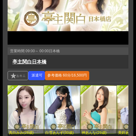
営業時間
09:00～ 00:00
日本橋
亭主関白日本橋
参考価格
60分/16,500円
真白みみ(28歳)
白雪あんず(30歳)
神あんな(29歳)
美鈴あい(2