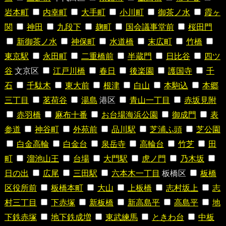
岩本町
内幸町
大手町
小川町
御茶ノ水
霞ヶ
関
神田
九段下
麹町
国会議事堂前
桜田門
新御茶ノ水
神保町
水道橋
末広町
竹橋
東京駅
永田町
二重橋前
半蔵門
日比谷
四ツ
谷
文京区
江戸川橋
春日
後楽園
護国寺
千
石
千駄木
東大前
根津
白山
本駒込
本郷
三丁目
茗荷谷
湯島
港区
青山一丁目
赤坂見附
赤羽橋
麻布十番
お台場海浜公園
御成門
表
参道
神谷町
外苑前
品川駅
芝浦ふ頭
芝公園
白金高輪
白金台
泉岳寺
高輪台
竹芝
田
町
溜池山王
台場
大門駅
虎ノ門
乃木坂
日の出
広尾
三田駅
六本木一丁目
板橋区
板橋
区役所前
板橋本町
大山
上板橋
志村坂上
志
村三丁目
下赤塚
新板橋
新高島平
高島平
地
下鉄赤塚
地下鉄成増
東武練馬
ときわ台
中板