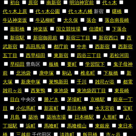
初台
原宿
南新宿
明治神宮前
代々木
代々木上原
代々木公園
代々木八幡
新宿
曙橋
牛込神楽坂
牛込柳町
大久保
落合
落合南長崎
面影橋
神楽坂
国立競技場
信濃町
下落合
新宿駅
新宿御苑前
新宿三丁目
新宿西口
西
武新宿
高田馬場
都庁前
中井
西新宿
西新宿
五丁目
西早稲田
東新宿
四谷三丁目
若松河田
早稲田
豊島区
板橋
要町
学習院下
鬼子母神
前
北池袋
庚申塚
駒込
椎名町
下板橋
新
大塚
新庚申塚
巣鴨新田
千川
雑司が谷
都電
雑司ヶ谷
西巣鴨
東池袋
東池袋四丁目
東長崎
目白
中央区
勝どき
茅場町
京橋駅
銀座一丁
目
小伝馬町
新富町
新日本橋
水天宮前
宝町
月島
築地
築地市場
日本橋駅
人形町
八
丁堀駅
浜町
馬喰町
馬喰横山
東銀座
東日本
橋
三越前
千代田区
淡路町
飯田橋
市ヶ谷