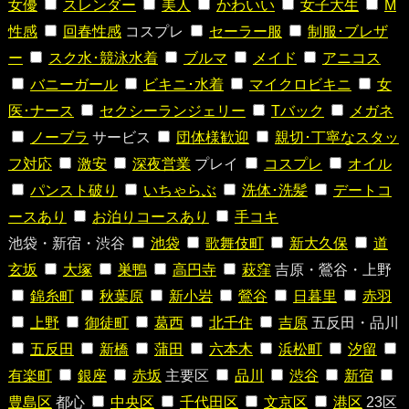
女優
スレンダー
美人
かわいい
女子大生
M
性感
回春性感
コスプレ
セーラー服
制服･ブレザ
ー
スク水･競泳水着
ブルマ
メイド
アニコス
バニーガール
ビキニ･水着
マイクロビキニ
女
医･ナース
セクシーランジェリー
Tバック
メガネ
ノーブラ
サービス
団体様歓迎
親切･丁寧なスタッ
フ対応
激安
深夜営業
プレイ
コスプレ
オイル
パンスト破り
いちゃらぶ
洗体･洗髪
デートコ
ースあり
お泊りコースあり
手コキ
池袋・新宿・渋谷
池袋
歌舞伎町
新大久保
道
玄坂
大塚
巣鴨
高円寺
萩窪
吉原・鶯谷・上野
錦糸町
秋葉原
新小岩
鶯谷
日暮里
赤羽
上野
御徒町
葛西
北千住
吉原
五反田・品川
五反田
新橋
蒲田
六本木
浜松町
汐留
有楽町
銀座
赤坂
主要区
品川
渋谷
新宿
豊島区
都心
中央区
千代田区
文京区
港区
23区