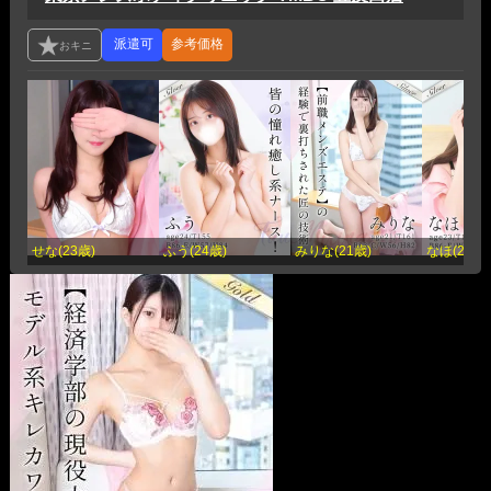
参考価格
せな(23歳)
ふう(24歳)
みりな(21歳)
なほ(23歳)