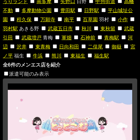
うりランド
南多摩
矢野口
日野
甲州街道
高幡
不動
多摩動物公園
豊田駅
日野駅
平山城址公
園
程久保
万願寺
南平
百草園
羽村
小作
羽村駅
あきる野
武蔵五日市
秋川
東秋留
武蔵
引田
武蔵増戸
青梅
軍畑
石神前
青梅駅
河
辺
沢井
東青梅
日向和田
二俣尾
御嶽
宮
ノ平
福生
牛浜
熊川
東福生
福生駅
全6件のメンエス店を紹介
派遣可能のみ表示