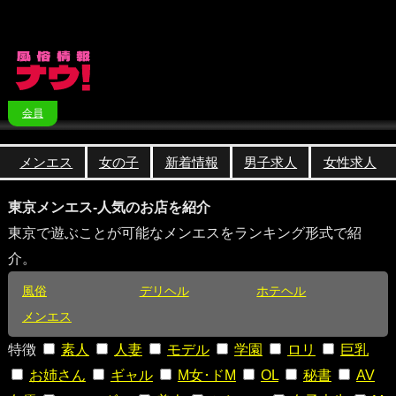
会員
メンエス
女の子
新着情報
男子求人
女性求人
東京メンエス-人気のお店を紹介
東京で遊ぶことが可能なメンエスをランキング形式で紹
介。
風俗
デリヘル
ホテヘル
メンエス
特徴
素人
人妻
モデル
学園
ロリ
巨乳
お姉さん
ギャル
M女･ドM
OL
秘書
AV