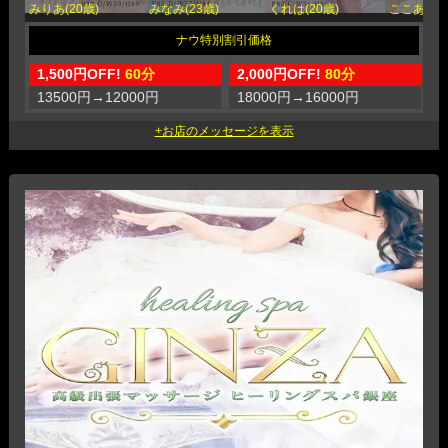
みりあ(20歳)
みなみ(23歳)
くれは(20歳)
ここあ(25
1,500円OFF!
60分
2,000円OFF!
80分
3
13500円
→
12000円
18000円
→
16000円
2