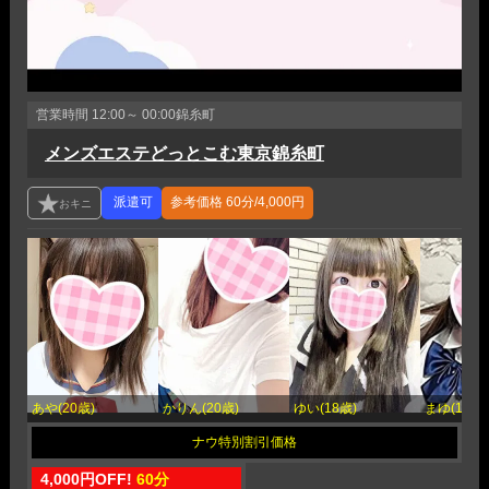
営業時間
12:00～ 00:00
錦糸町
メンズエステどっとこむ東京錦糸町
参考価格
60分/4,000円
あや(20歳)
かりん(20歳)
ゆい(18歳)
まゆ(18歳)
4,000円OFF!
60分