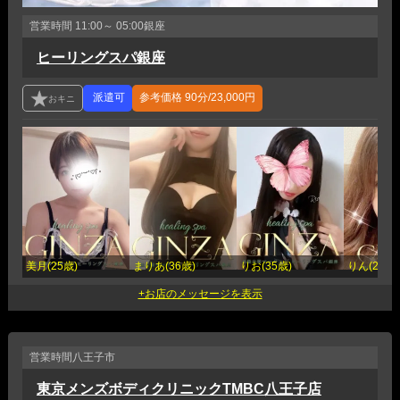
営業時間
11:00～ 05:00
銀座
ヒーリングスパ銀座
参考価格
90分/23,000円
美月(25歳)
まりあ(36歳)
りお(35歳)
りん(29歳)
営業時間
八王子市
東京メンズボディクリニックTMBC八王子店