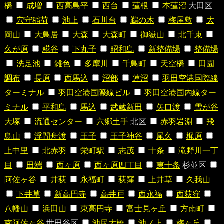
橋
成増
西高島平
西台
蓮根
本蓮沼
大田区
穴守稲荷
池上
石川台
鵜の木
梅屋敷
大
岡山
大鳥居
大森
大森町
御嶽山
北千束
久が原
糀谷
下丸子
昭和島
新整備場
整備場
洗足池
雑色
多摩川
千鳥町
天空橋
田園
調布
長原
西馬込
沼部
蓮沼
羽田空港国際線
ターミナル
羽田空港国際線ビル
羽田空港国内線ター
ミナル
平和島
馬込
武蔵新田
矢口渡
雪が谷
大塚
流通センター
六郷土手
北区
赤羽岩淵
飛
鳥山
浮間舟渡
王子
王子神谷
尾久
梶原
上中里
北赤羽
栄町駅
志茂
十条
滝野川一丁
目
田端
西ヶ原
西ヶ原四丁目
東十条
杉並区
阿佐ヶ谷
井荻
永福町
荻窪
上井草
久我山
下井草
新高円寺
高井戸
西永福
西荻窪
八幡山
浜田山
東高円寺
富士見ヶ丘
方南町
南阿佐ヶ谷
世田谷区
池尻大橋
池ノ上
梅ヶ丘