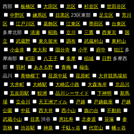
西部
板橋区
大田区
北区
杉並区
世田谷区
中野区
練馬区
目黒区
23区東部
足立区
荒川
区
江戸川区
葛飾区
江東区
墨田区
台東区
多摩北部
清瀬
昭島
立川
三鷹
西東京
国
立
武蔵野
東久留米
調布
武蔵村山
東村山
小金井
東大和
国分寺
小平
府中
狛江
多
摩南部
町田
八王子
多摩
稲城
日野
多摩西
部
羽村
あきる野
青梅
福生
品川
青物横丁
荏原中延
荏原町
大井競馬場前
大井町
大崎駅
大崎広小路
大森海岸
北品川
五反田駅
鮫洲
品川シーサイド
下神明
新馬
場
立会川
天王洲アイル
戸越
戸越銀座
戸越
公園
中延
西大井
西小山
旗の台
不動前
武蔵小山
目黒
渋谷
恵比寿
北参道
笹塚
参
宮橋
渋谷駅
神泉
千駄ヶ谷
代官山
幡ヶ谷