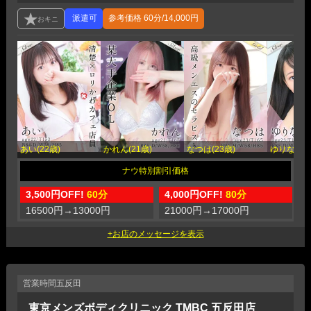
参考価格
60分/14,000円
あい(22歳)
かれん(21歳)
なつは(23歳)
ゆりな(23
3,500円OFF!
60分
4,000円OFF!
80分
5
16500円
→
13000円
21000円
→
17000円
2
営業時間
五反田
東京メンズボディクリニック TMBC 五反田店