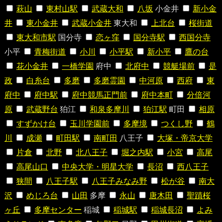
萩山
東村山駅
武蔵大和
八坂
小金井
新小金
井
東小金井
武蔵小金井
東大和
上北台
桜街道
東大和市駅
国分寺
恋ヶ窪
国分寺駅
西国分寺
小平
青梅街道
小川
小平駅
新小平
鷹の台
花小金井
一橋学園
府中
北府中
競艇場前
是
政
白糸台
多磨
多磨霊園
中河原
西府
東
府中
府中駅
府中競馬正門前
府中本町
分倍河
原
武蔵野台
狛江
和泉多摩川
狛江駅
町田
相原
すずかけ台
玉川学園前
多摩境
つくし野
鶴
川
成瀬
町田駅
南町田
八王子
大塚・帝京大学
片倉
北野
北八王子
堀之内駅
小宮
高尾
高尾山口
中央大学・明星大学
長沼
西八王子
狭間
八王子駅
八王子みなみ野
松が谷
南大
沢
めじろ台
山田
多摩
永山
唐木田
聖蹟桜
ヶ丘
多摩センター
稲城
稲城駅
稲城長沼
よみ