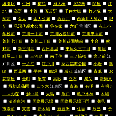
綾瀬駅
牛田
梅島
扇大橋
北綾瀬
関屋
江
北
高野
小菅
五反野
千住大橋
竹ノ塚
大
師前
舎人
舎人公園
西新井
西新井大師西
堀
切
見沼代親水公園
谷在家
六町
荒川区
赤土小
学校前
荒川一中前
荒川区役所前
荒川車庫前
荒川七丁目
荒川二丁目
荒川遊園地前
小台
熊
野前
新三河島
西日暮里
東尾久三丁目
町屋
町屋二丁目
三河島
南千住
三ノ輪橋
宮ノ前
江
戸川区
一之江
江戸川
葛西臨海公園
小岩
篠
崎
西葛西
平井
船堀
瑞江
葛飾区
青砥
お
花茶屋
金町
亀有
高砂
立石
柴又
新柴又
堀切菖蒲園
四ツ木
江東区
青海
有明
有明テ
ニスの森
越中島
大島
亀戸
亀戸水神
木場
清澄白河
国際展示場
国際展示場正門
潮見
市場前
東雲
新木場
新豊洲
住吉
辰巳
テ