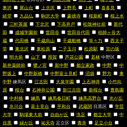
奥沢
尾山台
上北沢
上野毛
上町
喜多見
経堂
九品仏
駒沢大学
豪徳寺
桜新町
桜上水
三軒茶屋
下北沢
下高井戸
松陰神社前
新代
田
成城学園前
世田谷
世田谷代田
祖師ヶ谷大
蔵
代田橋
千歳烏山
千歳船橋
等々力
西太子
堂
東北沢
東松原
二子玉川
松原駅
宮の坂
明大前
山下
用賀
芦花公園
若林
中野区
新井薬師前
鷺ノ宮
新中野
都立家政
中野
中
野坂上
中野新橋
中野富士見町
沼袋
野方
東
中野
練馬区
江古田
大泉学園
上石神井
小竹向
原
桜台
石神井公園
新江古田
新桜台
豊島園
中村橋
練馬
練馬春日町
練馬高野台
光が丘
氷川台
富士見台
平和台
武蔵関
目黒区
学芸
大学
駒場東大前
自由が丘
洗足
都立大学
中
目黒
緑が丘
祐天寺
足立区
青井
足立小台