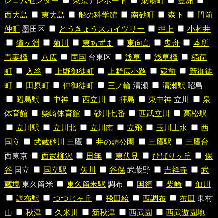
レコムセンター
東京テレポート
東陽町
豊洲
西大島
東大島
船の科学館
南砂町
森下
門前
仲町
墨田区
とうきょうスカイツリー
押上
小村井
鐘ヶ淵
菊川
東あずま
東向島
曳舟
本所
吾妻橋
八広
両国
台東区
浅草
浅草橋
稲荷
町
入谷
上野御徒町
上野広小路
蔵前
新御徒
町
田原町
仲御徒町
三ノ輪
清瀬
清瀬駅
昭島
昭島駅
中神
西立川
拝島
東中神
立川
泉
体育館
柴崎体育館
砂川七番
西武立川
高松駅
立川駅
立川北
立川南
立飛
玉川上水
西
国立
武蔵砂川
三鷹
井の頭公園
三鷹駅
三鷹台
西東京
西武柳沢
田無
東伏見
ひばりヶ丘
保
谷
国立
国立駅
矢川
谷保
武蔵野
吉祥寺
武
蔵境
東久留米
東久留米駅
調布
国領
柴崎
仙川
調布駅
つつじヶ丘
飛田給
西調布
布田
東村
山
秋津
久米川
新秋津
西武園
西武遊園地