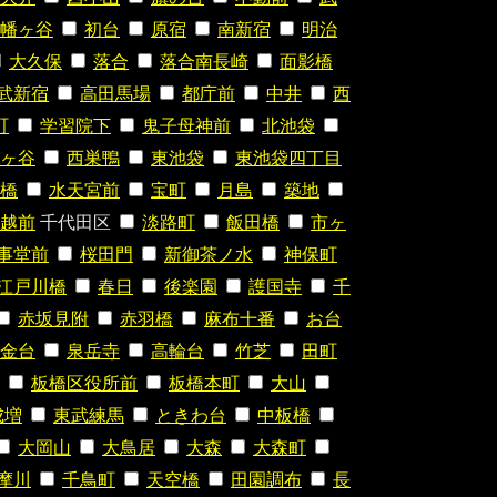
幡ヶ谷
初台
原宿
南新宿
明治
大久保
落合
落合南長崎
面影橋
武新宿
高田馬場
都庁前
中井
西
町
学習院下
鬼子母神前
北池袋
ヶ谷
西巣鴨
東池袋
東池袋四丁目
橋
水天宮前
宝町
月島
築地
越前
千代田区
淡路町
飯田橋
市ヶ
事堂前
桜田門
新御茶ノ水
神保町
江戸川橋
春日
後楽園
護国寺
千
赤坂見附
赤羽橋
麻布十番
お台
金台
泉岳寺
高輪台
竹芝
田町
板橋区役所前
板橋本町
大山
成増
東武練馬
ときわ台
中板橋
大岡山
大鳥居
大森
大森町
摩川
千鳥町
天空橋
田園調布
長