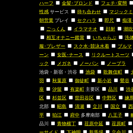
ハーフ
金髪･ブロンド
フェチ･変態
性感
サービス
待ち合わせ
マジックミ
朝営業
プレイ
セクハラ
即尺
痴漢
ごっくん
イラマチオ
顔射
潮吹
相互オナニー鑑賞
いちゃらぶ
洗
服･ブレザー
スク水･競泳水着
ブルマ
ーン
女医･ナース
リクルートスーツ
ック
メガネ
ノーパン
ノーブラ
池袋・新宿・渋谷
池袋
歌舞伎町
羽
秋葉原
御徒町
新小岩
鶯谷
座
汐留
有楽町
主要区
品川
渋
区
杉並区
世田谷区
中野区
練
北部
昭島
清瀬
立川
国立
西
平
狛江
府中
多摩南部
八王子
品川
青物横丁
荏原中延
荏原町
ーサイド
下神明
新馬場
立会川