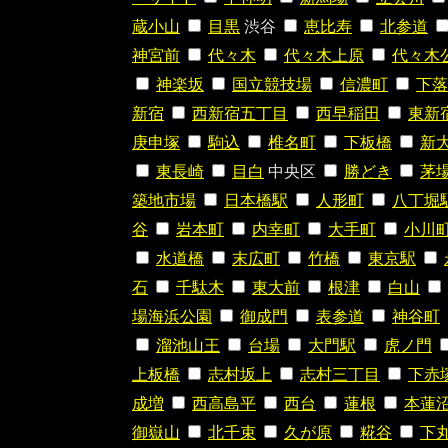
蔵小山
目黒
渋谷
恵比寿
北参道
神宮前
代々木
代々木上原
代々木
神楽坂
国立競技場
信濃町
下落
新宿
西新宿五丁目
西早稲田
東新
庚申塚
駒込
椎名町
下板橋
新
東長崎
目白
中央区
勝どき
茅
築地市場
日本橋駅
人形町
八丁堀
谷
岩本町
内幸町
大手町
小川
水道橋
末広町
竹橋
東京駅
石
千駄木
東大前
根津
白山
場海浜公園
御成門
表参道
神谷町
溜池山王
台場
大門駅
虎ノ門
上板橋
志村坂上
志村三丁目
下赤
成増
西高島平
西台
蓮根
本蓮
御嶽山
北千束
久が原
糀谷
下