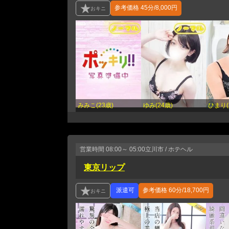
参考価格
45分/8,000円
みみこ(23歳)
ゆみ(24歳)
ひまり(
営業時間
08:00～ 05:00
立川市 / ホテヘル
東京リップ
参考価格
60分/18,700円