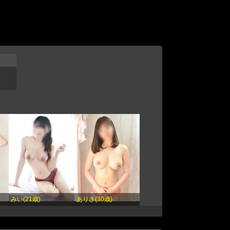
みい(21歳)
ありさ(30歳)