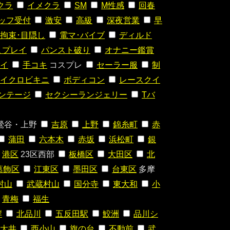
クラ
イメクラ
SM
M性感
回春
ッフ受付
激安
高級
深夜営業
早
拘束･目隠し
電マ･バイブ
ディルド
こプレイ
パンスト破り
オナニー鑑賞
イ
手コキ
コスプレ
セーラー服
制
イクロビキニ
ボディコン
レースクイ
ンテージ
セクシーランジェリー
Tバ
鶯谷・上野
吉原
上野
錦糸町
赤
蒲田
六本木
赤坂
浜松町
銀
港区
23区西部
板橋区
大田区
北
葛飾区
江東区
墨田区
台東区
多摩
村山
武蔵村山
国分寺
東大和
小
青梅
福生
岸
北品川
五反田駅
鮫洲
品川シ
大井
西小山
旗の台
不動前
武