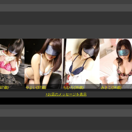
37歳)
やよい(37歳)
ちひろ(36歳)
みさこ(34歳)