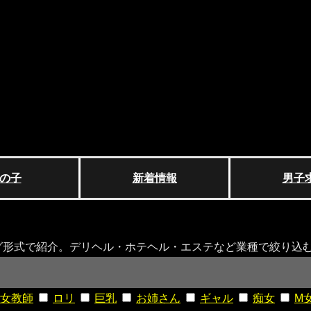
の子
新着情報
男子
グ形式で紹介。デリヘル・ホテヘル・エステなど業種で絞り込
女教師
ロリ
巨乳
お姉さん
ギャル
痴女
M