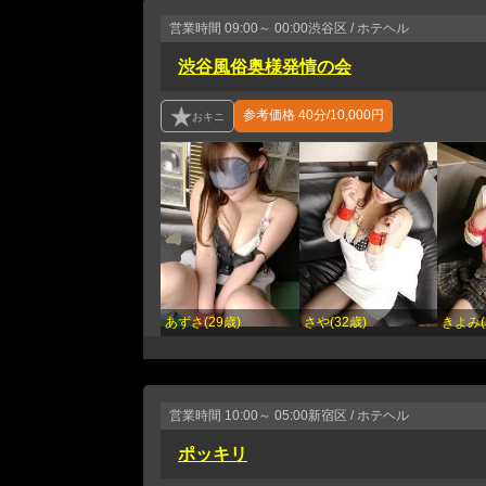
営業時間
09:00～ 00:00
渋谷区 / ホテヘル
渋谷風俗奥様発情の会
参考価格
40分/10,000円
あずさ(29歳)
さや(32歳)
きよみ(
営業時間
10:00～ 05:00
新宿区 / ホテヘル
ポッキリ