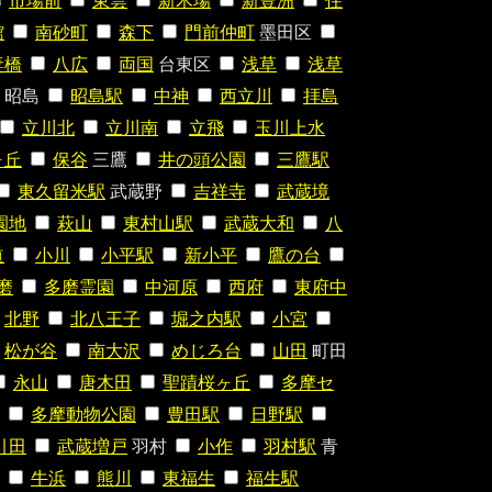
市場前
東雲
新木場
新豊洲
住
館
南砂町
森下
門前仲町
墨田区
妻橋
八広
両国
台東区
浅草
浅草
昭島
昭島駅
中神
西立川
拝島
立川北
立川南
立飛
玉川上水
ヶ丘
保谷
三鷹
井の頭公園
三鷹駅
東久留米駅
武蔵野
吉祥寺
武蔵境
園地
萩山
東村山駅
武蔵大和
八
道
小川
小平駅
新小平
鷹の台
磨
多磨霊園
中河原
西府
東府中
北野
北八王子
堀之内駅
小宮
松が谷
南大沢
めじろ台
山田
町田
永山
唐木田
聖蹟桜ヶ丘
多摩セ
多摩動物公園
豊田駅
日野駅
引田
武蔵増戸
羽村
小作
羽村駅
青
牛浜
熊川
東福生
福生駅