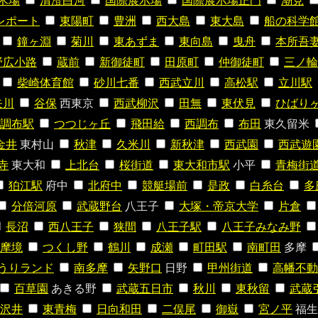
木場
清澄白河
国際展示場
国際展示場正門
潮見
レポート
東陽町
豊洲
西大島
東大島
船の科学
鐘ヶ淵
菊川
東あずま
東向島
曳舟
本所吾
野広小路
蔵前
新御徒町
田原町
仲御徒町
三ノ輪
柴崎体育館
砂川七番
西武立川
高松駅
立川駅
矢川
谷保
西東京
西武柳沢
田無
東伏見
ひばり
調布駅
つつじヶ丘
飛田給
西調布
布田
東久留米
金井
東村山
秋津
久米川
新秋津
西武園
西武遊
寺
東大和
上北台
桜街道
東大和市駅
小平
青梅街
狛江駅
府中
北府中
競艇場前
是政
白糸台
多
分倍河原
武蔵野台
八王子
大塚・帝京大学
片倉
長沼
西八王子
狭間
八王子駅
八王子みなみ野
摩境
つくし野
鶴川
成瀬
町田駅
南町田
多摩
うりランド
南多摩
矢野口
日野
甲州街道
高幡不動
百草園
あきる野
武蔵五日市
秋川
東秋留
武蔵
沢井
東青梅
日向和田
二俣尾
御嶽
宮ノ平
福生