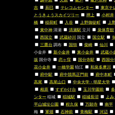
越中島
大島
亀戸
亀戸水神
吉
辰巳
テレコムセンター
東京テ
とうきょうスカイツリー
押上
小村井
橋
稲荷町
入谷
上野御徒町
上
東中神
清瀬
清瀬駅
立川
泉体育館
西国立
武蔵砂川
国立
国立駅
三鷹台
調布
国領
柴崎
仙川
小金井
新小金井
東小金井
武蔵小
坂
国分寺
恋ヶ窪
国分寺駅
西国分
花小金井
一橋学園
狛江
和泉多摩川
府中駅
府中競馬正門前
府中本町
高尾
高尾山口
中央大学・明星大学
相原
すずかけ台
玉川学園前
多
ンター
稲城
稲城駅
稲城長沼
よみ
平山城址公園
程久保
万願寺
南平
梅
軍畑
石神前
青梅駅
河辺