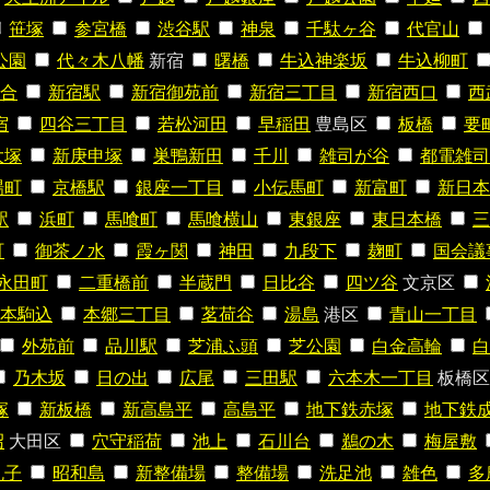
笹塚
参宮橋
渋谷駅
神泉
千駄ヶ谷
代官山
公園
代々木八幡
新宿
曙橋
牛込神楽坂
牛込柳町
合
新宿駅
新宿御苑前
新宿三丁目
新宿西口
西
宿
四谷三丁目
若松河田
早稲田
豊島区
板橋
要
大塚
新庚申塚
巣鴨新田
千川
雑司が谷
都電雑司
場町
京橋駅
銀座一丁目
小伝馬町
新富町
新日本
駅
浜町
馬喰町
馬喰横山
東銀座
東日本橋
三
町
御茶ノ水
霞ヶ関
神田
九段下
麹町
国会議
永田町
二重橋前
半蔵門
日比谷
四ツ谷
文京区
本駒込
本郷三丁目
茗荷谷
湯島
港区
青山一丁目
外苑前
品川駅
芝浦ふ頭
芝公園
白金高輪
白
乃木坂
日の出
広尾
三田駅
六本木一丁目
板橋区
塚
新板橋
新高島平
高島平
地下鉄赤塚
地下鉄
沼
大田区
穴守稲荷
池上
石川台
鵜の木
梅屋敷
丸子
昭和島
新整備場
整備場
洗足池
雑色
多