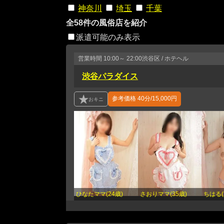
神奈川
埼玉
千葉
全58件の風俗店を紹介
派遣可能のみ表示
営業時間
10:00～ 22:00
渋谷区 / ホテヘル
渋谷パラダイス
参考価格
40分/15,000円
ひなたママ(24歳)
さおりママ(35歳)
ちはる(