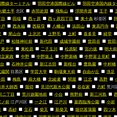
国際線ターミナル
羽田空港国際線ビル
羽田空港国内線タ
六郷土手
北区
赤羽岩淵
飛鳥山
浮間舟渡
王子
丁目
田端
西ヶ原
西ヶ原四丁目
東十条
杉並区
井戸
西永福
西荻窪
八幡山
浜田山
東高円寺
沢
尾山台
上北沢
上野毛
上町
喜多見
経堂
戸
松陰神社前
新代田
成城学園前
世田谷
世田
東北沢
東松原
二子玉川
松原駅
宮の坂
明大前
都立家政
中野
中野坂上
中野新橋
中野富士見町
台
石神井公園
新江古田
新桜台
豊島園
中村橋
武蔵関
目黒区
学芸大学
駒場東大前
自由が丘
洗足
牛田
梅島
扇大橋
北綾瀬
関屋
江北
高野
新井大師西
堀切
見沼代親水公園
谷在家
六町
荒川
川二丁目
荒川遊園地前
小台
熊野前
新三河島
宮ノ前
江戸川区
一之江
江戸川
葛西臨海公園
小岩
有
高砂
立石
柴又
新柴又
堀切菖蒲園
四ツ木