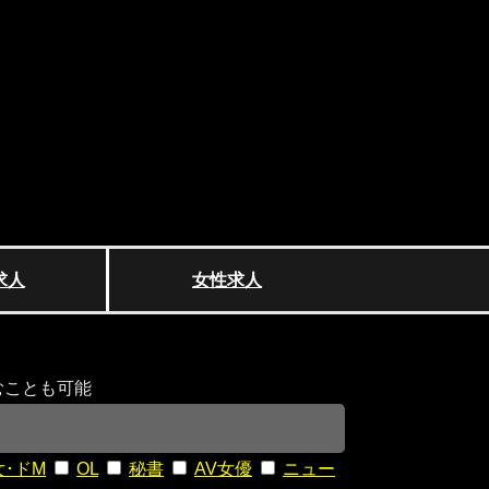
求人
女性求人
むことも可能
女･ドM
OL
秘書
AV女優
ニュー