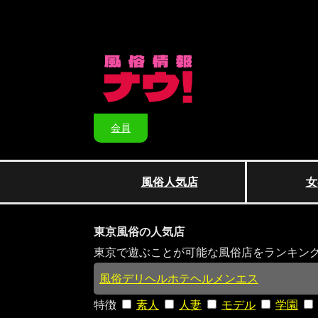
会員
風俗人気店
女
東京風俗の人気店
東京で遊ぶことが可能な風俗店をランキン
風俗
デリヘル
ホテヘル
メンエス
特徴
素人
人妻
モデル
学園