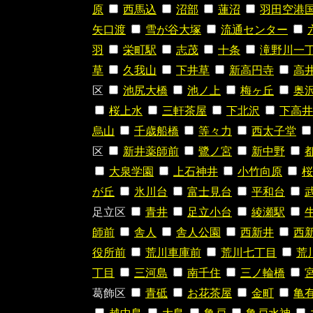
原
西馬込
沼部
蓮沼
羽田空港
矢口渡
雪が谷大塚
流通センター
羽
栄町駅
志茂
十条
滝野川一
草
久我山
下井草
新高円寺
高
区
池尻大橋
池ノ上
梅ヶ丘
奥
桜上水
三軒茶屋
下北沢
下高井
烏山
千歳船橋
等々力
西太子堂
区
新井薬師前
鷺ノ宮
新中野
大泉学園
上石神井
小竹向原
桜
が丘
氷川台
富士見台
平和台
足立区
青井
足立小台
綾瀬駅
師前
舎人
舎人公園
西新井
西
役所前
荒川車庫前
荒川七丁目
荒
丁目
三河島
南千住
三ノ輪橋
葛飾区
青砥
お花茶屋
金町
亀