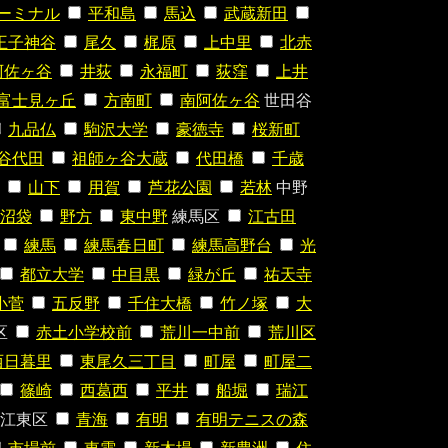
ーミナル
平和島
馬込
武蔵新田
王子神谷
尾久
梶原
上中里
北赤
阿佐ヶ谷
井荻
永福町
荻窪
上井
富士見ヶ丘
方南町
南阿佐ヶ谷
世田谷
九品仏
駒沢大学
豪徳寺
桜新町
谷代田
祖師ヶ谷大蔵
代田橋
千歳
山下
用賀
芦花公園
若林
中野
沼袋
野方
東中野
練馬区
江古田
練馬
練馬春日町
練馬高野台
光
都立大学
中目黒
緑が丘
祐天寺
小菅
五反野
千住大橋
竹ノ塚
大
区
赤土小学校前
荒川一中前
荒川区
西日暮里
東尾久三丁目
町屋
町屋二
篠崎
西葛西
平井
船堀
瑞江
江東区
青海
有明
有明テニスの森