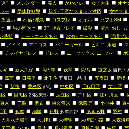
AF
スレンダー
美人
かわいい
女子大生
オナ
ラー
団体様歓迎
親切･丁寧なスタッフ対応
女性スタ
･夜這い
不倫･浮気
コスプレ
オイル
ソフトSM
き
男の潮吹き
3P･複数プレイ
撮影
聖水･おしっ
体･洗髪
デートコースあり
お泊りコースあり
咀嚼プレ
メイド
アニコス
バニーガール
ビキニ･水着
マ
チャイナドレス
ドレス
ニーソックス･ニーハイ
ボ
大塚
新大久保
高円寺
萩窪
巣鴨
道玄坂
吉原・
葛西
日暮里
北千住
五反田・品川
五反田
新橋
谷
新宿
豊島区
都心
中央区
千代田区
文京区
馬区
目黒区
23区東部
足立区
荒川区
江戸川区
東京
三鷹
調布
東久留米
武蔵野
小金井
東
町田
多摩
稲城
日野
多摩西部
あきる野
羽村
大井競馬場前
大井町
大崎駅
大崎広小路
大森海
天王洲アイル
戸越
戸越銀座
戸越公園
中延
西